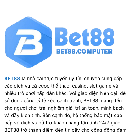
cực hấp dẫn.
Lý do nào để người chơi tin chọn BET88?
BET88
là nhà cái trực tuyến uy tín, chuyên cung cấp
các dịch vụ cá cược thể thao, casino, slot game và
Những lý do để người chơi tin chọn BET88
nhiều trò chơi hấp dẫn khác. Với giao diện hiện đại, dễ
sử dụng cùng tỷ lệ kèo cạnh tranh, BET88 mang đến
cho người chơi trải nghiệm giải trí an toàn, minh bạch
Trên thị trường cá cược trực tuyến đầy biến động hiện
và đầy kịch tính. Bên cạnh đó, hệ thống bảo mật cao
nay, các nhà cái xuất hiện nhiều vô số kể. Điều này
cấp và dịch vụ hỗ trợ khách hàng tận tình 24/7 giúp
gây cho người chơi tâm lý hoang mang, lo ngại. Do
BET88 trở thành điểm đến tin cậy cho cộng đồng đam