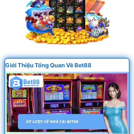
Giới Thiệu Tổng Quan Về Bet88