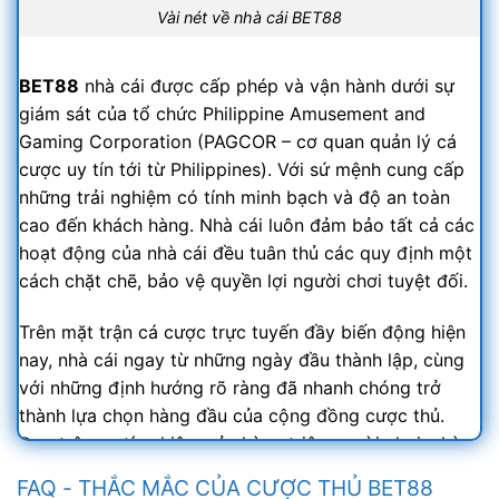
Vài nét về nhà cái BET88
BET88
nhà cái được cấp phép và vận hành dưới sự
giám sát của tổ chức Philippine Amusement and
Gaming Corporation (PAGCOR – cơ quan quản lý cá
cược uy tín tới từ Philippines). Với sứ mệnh cung cấp
những trải nghiệm có tính minh bạch và độ an toàn
cao đến khách hàng. Nhà cái luôn đảm bảo tất cả các
hoạt động của nhà cái đều tuân thủ các quy định một
cách chặt chẽ, bảo vệ quyền lợi người chơi tuyệt đối.
Trên mặt trận cá cược trực tuyến đầy biến động hiện
nay, nhà cái
ngay từ những ngày đầu thành lập, cùng
với những định hướng rõ ràng đã nhanh chóng trở
thành lựa chọn hàng đầu của cộng đồng cược thủ.
Dựa trên sự tín nhiệm của hàng triệu người chơi, nhà
cái dần trở thành biểu tượng của sự uy tín và chất
FAQ - THẮC MẮC CỦA CƯỢC THỦ BET88
lượng.