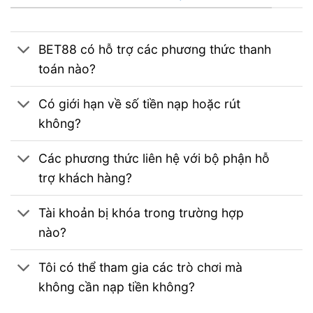
Trải nghiệm cực đa dạng tại BET88
BET88 có hỗ trợ các phương thức thanh
toán nào?
Có giới hạn về số tiền nạp hoặc rút
không?
Các phương thức liên hệ với bộ phận hỗ
trợ khách hàng?
Trải nghiệm tận hưởng bất tận tại BET88
Tài khoản bị khóa trong trường hợp
nào?
Cá Cược Thể Thao
Tôi có thể tham gia các trò chơi mà
Cá cược thể thao vẫn luôn thu hút đông đảo người
không cần nạp tiền không?
tham gia. Tại
thể thao Bet88
, bạn sẽ được hòa mình
vào hàng loạt các giải đấu hàng đầu thế giới với sự đa