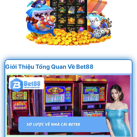
Giới Thiệu Tổng Quan Về Bet88