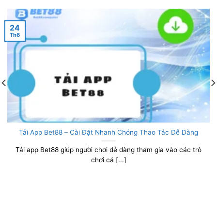
dạng các bộ môn từ bóng đá, bóng rổ, tennis cho tới
eSports,… Với các khâu tổ chức chỉn chu và chuyên
24
nghiệp, đem lại trải nghiệm hấp dẫn cho khách hàng.
Th6
Casino Live
Casino
BET88
, nơi mà sòng bài thật nằm ngay trong
tay bạn. Tại đây, sàn Casino được thiết kế hiện đại với
công nghệ phát sóng trực tiếp sắc nét. Giúp mang lại
cho người chơi cảm giác “thực” giữa sòng bài. Cùng
với đó là các dòng game kinh điển như: baccarat,
blackjack, roulette, sicbo,…
Tải App Bet88 – Cài Đặt Nhanh Chóng Thao Tác Dễ Dàng
Tải app Bet88 giúp người chơi dễ dàng tham gia vào các trò
Nổ Hũ
chơi cá [...]
Slot game đa dạng chủ đề, dễ thắng lớn. Tham gia
ngay tại đây để trải nghiệm kho slot game khủng với
vô vàn thể loại chủ đề: Ai Cập, Hy Lạp, phim ảnh hay
thậm chí là siêu anh hùng,… Bạn cũng có thể thử vận
với các kèo nổ hũ tỷ lệ cao, cùng với mức thưởng lớn