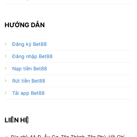
BET88
, bạn hoàn toàn có thể thoải mái yên tâm khi
mình đang tham gia vào một sân chơi được pháp luật
bảo vệ.
HƯỚNG DẪN
Tỷ lệ kèo tối ưu – Đảm bảo trả thưởng minh bạch
Một trong những nguyên do làm nên tên tuổi của
Đăng ký Bet88
BET88
là tỷ lệ cá cược luôn ở trong top đầu. Bởi lẽ,
nhà cái hiểu rõ mục tiêu cuối cùng của khách hàng
Đăng nhập Bet88
chính là giành chiến thắng. Đó cũng chính là lý do mà
Nạp tiền Bet88
nền tảng này vẫn luôn nỗ lực đem đến các trận cầu
đỉnh cao, các ván casino cuốn hút hay các thể loại
Rút tiền Bet88
hấp dẫn khác. Nhà cái cam kết không có bất kì trường
Tải app Bet88
hợp “bẻ kèo” nào xảy ra, giúp bạn tối đa lợi nhuận
chính đáng dựa trên sự công bằng.
Nạp rút nhanh gọn cùng đội ngũ hỗ trợ 24/7
LIÊN HỆ
Với hệ thống nạp rút tự động, tạo nên sự tiện lợi và
tốc độ cực cao. Điều này trở thành chìa khóa để
Địa chỉ: 4A Đ. Âu Cơ, Tân Thành, Tân Phú, Hồ Chí