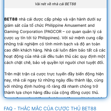
Vài nét về nhà cái BET88
BET88
nhà cái được cấp phép và vận hành dưới sự
giám sát của tổ chức Philippine Amusement and
Gaming Corporation (PAGCOR – cơ quan quản lý cá
cược uy tín tới từ Philippines). Với sứ mệnh cung cấp
những trải nghiệm có tính minh bạch và độ an toàn
cao đến khách hàng. Nhà cái luôn đảm bảo tất cả các
hoạt động của nhà cái đều tuân thủ các quy định một
cách chặt chẽ, bảo vệ quyền lợi người chơi tuyệt đối.
Trên mặt trận cá cược trực tuyến đầy biến động hiện
nay, nhà cái
ngay từ những ngày đầu thành lập, cùng
với những định hướng rõ ràng đã nhanh chóng trở
thành lựa chọn hàng đầu của cộng đồng cược thủ.
Dựa trên sự tín nhiệm của hàng triệu người chơi, nhà
cái dần trở thành biểu tượng của sự uy tín và chất
FAQ - THẮC MẮC CỦA CƯỢC THỦ BET88
lượng.