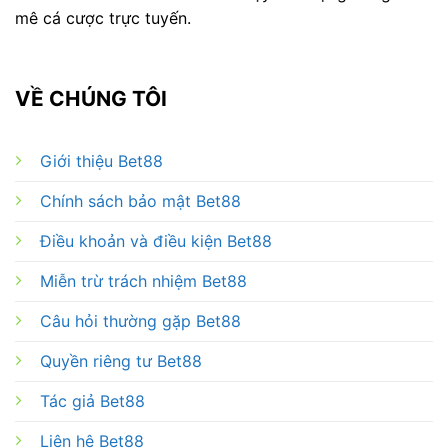
vậy,
BET88
không chỉ là một sân chơi, mà còn là
mê cá cược trực tuyến.
đang xây dựng một hệ sinh thái tạo cho khách hàng
cảm giác được tôn trọng và an toàn tuyệt đối. Sau
đây là những lý do cốt lõi để
BET88
trở thành điểm
VỀ CHÚNG TÔI
tựa vững chắc dành cho người chơi:
Cam kết pháp lý
Giới thiệu Bet88
Bên cạnh các quyền lợi độc quyền dành cho khách
Chính sách bảo mật Bet88
hàng, sự hợp pháp cũng là ưu tiên hàng đầu đối với
nhà cái. Nhà cái
BET88
là một thương hiệu được bảo
Điều khoản và điều kiện Bet88
đảm uy tín và cấp phép bởi các tổ chức quản lý cá
cược quốc tế hàng đầu. Mọi hoạt động tại đây luôn
Miễn trừ trách nhiệm Bet88
đảm bảo tuân thủ các quy định, đặt dưới sự giám sát
Câu hỏi thường gặp Bet88
của PAGCOR.
Quyền riêng tư Bet88
Ngoài ra, bạn có thể kiểm chứng mức độ uy tín cũng
Tác giả Bet88
như xem trực tiếp giấy phép mà nhà cái đang sở hữu
ngay tại trang chủ chính thức của PAGCOR. Đến với
Liên hệ Bet88