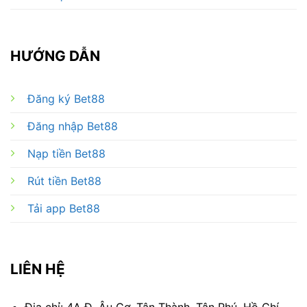
BET88
, bạn hoàn toàn có thể thoải mái yên tâm khi
mình đang tham gia vào một sân chơi được pháp luật
bảo vệ.
HƯỚNG DẪN
Tỷ lệ kèo tối ưu – Đảm bảo trả thưởng minh bạch
Một trong những nguyên do làm nên tên tuổi của
Đăng ký Bet88
BET88
là tỷ lệ cá cược luôn ở trong top đầu. Bởi lẽ,
nhà cái hiểu rõ mục tiêu cuối cùng của khách hàng
Đăng nhập Bet88
chính là giành chiến thắng. Đó cũng chính là lý do mà
Nạp tiền Bet88
nền tảng này vẫn luôn nỗ lực đem đến các trận cầu
đỉnh cao, các ván casino cuốn hút hay các thể loại
Rút tiền Bet88
hấp dẫn khác. Nhà cái cam kết không có bất kì trường
Tải app Bet88
hợp “bẻ kèo” nào xảy ra, giúp bạn tối đa lợi nhuận
chính đáng dựa trên sự công bằng.
Nạp rút nhanh gọn cùng đội ngũ hỗ trợ 24/7
LIÊN HỆ
Với hệ thống nạp rút tự động, tạo nên sự tiện lợi và
tốc độ cực cao. Điều này trở thành chìa khóa để
Địa chỉ: 4A Đ. Âu Cơ, Tân Thành, Tân Phú, Hồ Chí