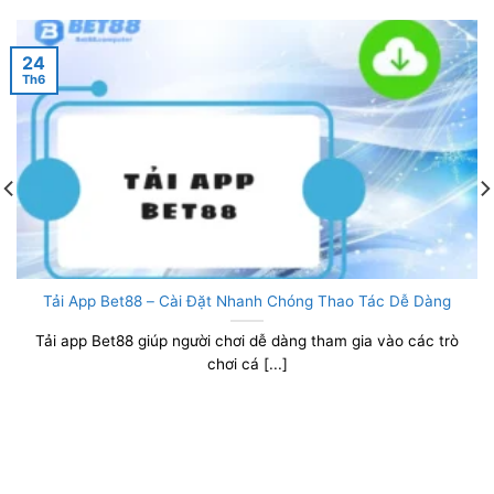
dạng các bộ môn từ bóng đá, bóng rổ, tennis cho tới
eSports,… Với các khâu tổ chức chỉn chu và chuyên
24
nghiệp, đem lại trải nghiệm hấp dẫn cho khách hàng.
Th6
Casino Live
Casino
BET88
, nơi mà sòng bài thật nằm ngay trong
tay bạn. Tại đây, sàn Casino được thiết kế hiện đại với
công nghệ phát sóng trực tiếp sắc nét. Giúp mang lại
cho người chơi cảm giác “thực” giữa sòng bài. Cùng
với đó là các dòng game kinh điển như: baccarat,
blackjack, roulette, sicbo,…
Tải App Bet88 – Cài Đặt Nhanh Chóng Thao Tác Dễ Dàng
Tải app Bet88 giúp người chơi dễ dàng tham gia vào các trò
Nổ Hũ
chơi cá [...]
Slot game đa dạng chủ đề, dễ thắng lớn. Tham gia
ngay tại đây để trải nghiệm kho slot game khủng với
vô vàn thể loại chủ đề: Ai Cập, Hy Lạp, phim ảnh hay
thậm chí là siêu anh hùng,… Bạn cũng có thể thử vận
với các kèo nổ hũ tỷ lệ cao, cùng với mức thưởng lớn