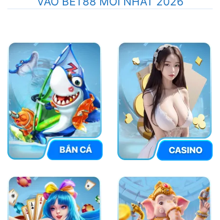
VÀO BET88 MỚI NHẤT 2026