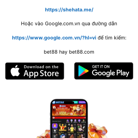
https://shehata.me/
Hoặc vào Google.com.vn qua đường dẫn
https://www.google.com.vn/?hl=vi
để tìm kiếm:
bet88 hay bet88.com