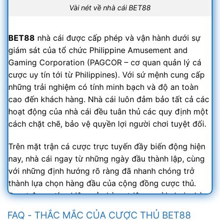
Vài nét về nhà cái BET88
BET88
nhà cái được cấp phép và vận hành dưới sự
giám sát của tổ chức Philippine Amusement and
Gaming Corporation (PAGCOR – cơ quan quản lý cá
cược uy tín tới từ Philippines). Với sứ mệnh cung cấp
những trải nghiệm có tính minh bạch và độ an toàn
cao đến khách hàng. Nhà cái luôn đảm bảo tất cả các
hoạt động của nhà cái đều tuân thủ các quy định một
cách chặt chẽ, bảo vệ quyền lợi người chơi tuyệt đối.
Trên mặt trận cá cược trực tuyến đầy biến động hiện
nay, nhà cái
ngay từ những ngày đầu thành lập, cùng
với những định hướng rõ ràng đã nhanh chóng trở
thành lựa chọn hàng đầu của cộng đồng cược thủ.
Dựa trên sự tín nhiệm của hàng triệu người chơi, nhà
cái dần trở thành biểu tượng của sự uy tín và chất
FAQ - THẮC MẮC CỦA CƯỢC THỦ BET88
lượng.