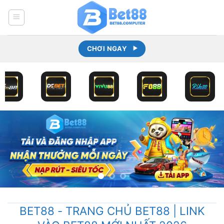
Chuyển
đến
nội
dung
CHƠI NGAY
BET88 - TRANG CHỦ BET88 | LINK