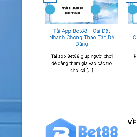
 88K – Cơ Hội
Tải App Bet88 – Cài Đặt
Hấp Dẫn Từ
Nhanh Chóng Thao Tác Dễ
C
T88
Dàng
Cá Cược Thể Thao
 là cơ hội tuyệt
Tải app Bet88 giúp người chơi
R
 đầu hành trình
dễ dàng tham gia vào các trò
Cá cược thể thao vẫn luôn thu hút đôn
.]
chơi cá [...]
đầu thế giới với sự đa dạng các bộ môn
đem lại trải nghiệm hấp dẫn cho khách
Casino Live
Casino
BET88
, nơi mà sòng bài thật n
tiếp sắc nét. Giúp mang lại cho người 
VỀ
blackjack, roulette, sicbo,…
Nổ Hũ