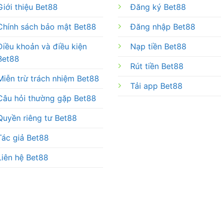
Giới thiệu Bet88
Đăng ký Bet88
. Tham gia ngay tại đây để trải nghiệm kho slot game khủng
Chính sách bảo mật Bet88
Đăng nhập Bet88
anh hùng,… Bạn cũng có thể thử vận với các kèo nổ hũ tỷ l
Điều khoản và điều kiện
Nạp tiền Bet88
Bet88
 tin chọn BET88?
Rút tiền Bet88
Miễn trừ trách nhiệm Bet88
Tải app Bet88
Câu hỏi thường gặp Bet88
Quyền riêng tư Bet88
Tác giả Bet88
Liên hệ Bet88