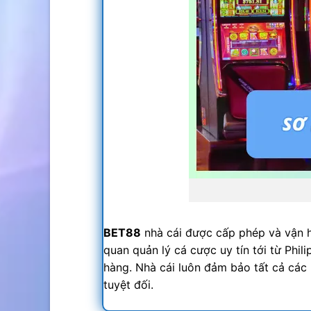
BET88
nhà cái được cấp phép và vận 
quan quản lý cá cược uy tín tới từ Phi
hàng. Nhà cái luôn đảm bảo tất cả các 
tuyệt đối.