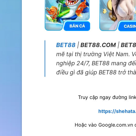
BET88
|
BET88.COM
|
BET
mẽ tại thị
trường Việt Nam. V
nghiệp 24/7, BET88 mang
đế
điều gì đã giúp BET88
trở th
Truy cập ngay đường link
https://shehata
Hoặc vào Google.com.vn 