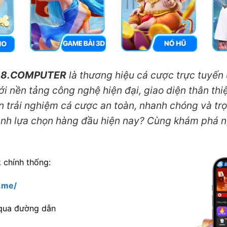
88.COMPUTER
là thương hiệu cá
cược trực tuyến
ới
nền tảng công nghệ
hiện đại, giao diện
thân thi
n trải nghiệm cá
cược an toàn, nhanh
chóng và tr
ành lựa chọn
hàng đầu hiện nay?
Cùng khám phá 
 chính thống:
.me/
qua đường dẫn